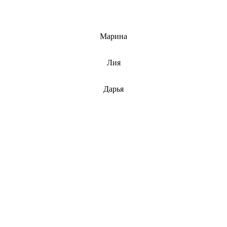
info@barnaulcert.ru
Марина
info@barnaulcert.ru
Лия
info@barnaulcert.ru
Дарья