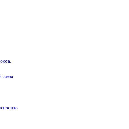
оюза.
 Союза
асностью