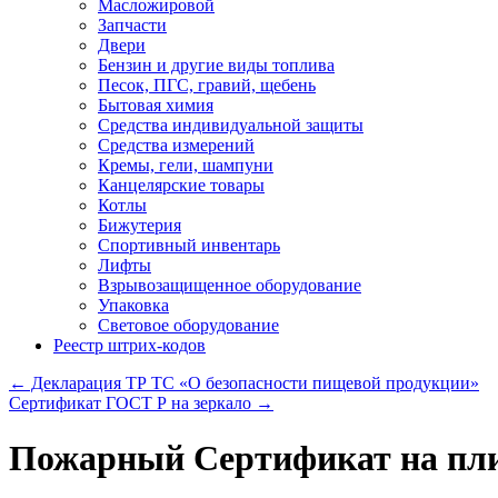
Масложировой
Запчасти
Двери
Бензин и другие виды топлива
Песок, ПГС, гравий, щебень
Бытовая химия
Средства индивидуальной защиты
Средства измерений
Кремы, гели, шампуни
Канцелярские товары
Котлы
Бижутерия
Спортивный инвентарь
Лифты
Взрывозащищенное оборудование
Упаковка
Световое оборудование
Реестр штрих-кодов
←
Декларация ТР ТС «О безопасности пищевой продукции»
Сертификат ГОСТ Р на зеркало
→
Пожарный Сертификат на пл