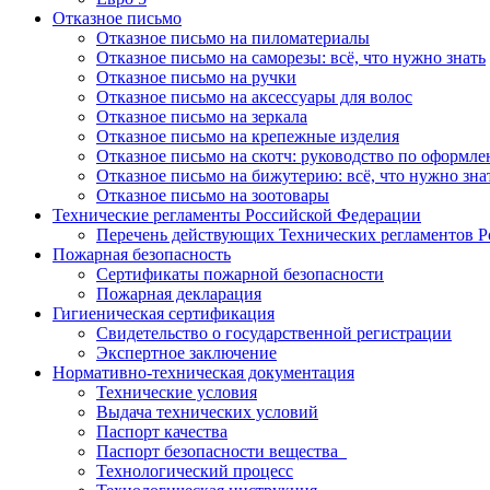
Отказное письмо
Отказное письмо на пиломатериалы
Отказное письмо на саморезы: всё, что нужно знать
Отказное письмо на ручки
Отказное письмо на аксессуары для волос
Отказное письмо на зеркала
Отказное письмо на крепежные изделия
Отказное письмо на скотч: руководство по оформл
Отказное письмо на бижутерию: всё, что нужно зна
Отказное письмо на зоотовары
Технические регламенты Российской Федерации
Перечень действующих Технических регламентов 
Пожарная безопасность
Сертификаты пожарной безопасности
Пожарная декларация
Гигиеническая сертификация
Свидетельство о государственной регистрации
Экспертное заключение
Нормативно-техническая документация
Технические условия
Выдача технических условий
Паспорт качества
Паспорт безопасности вещества
Технологический процесс