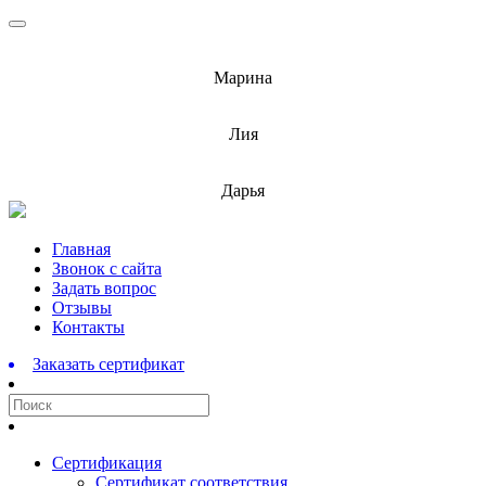
info@barnaulcert.ru
Марина
info@barnaulcert.ru
Лия
info@barnaulcert.ru
Дарья
Перейти
Главная
к
Звонок с сайта
содержимому
Задать вопрос
Отзывы
Контакты
Заказать сертификат
Сертификация
Сертификат соответствия