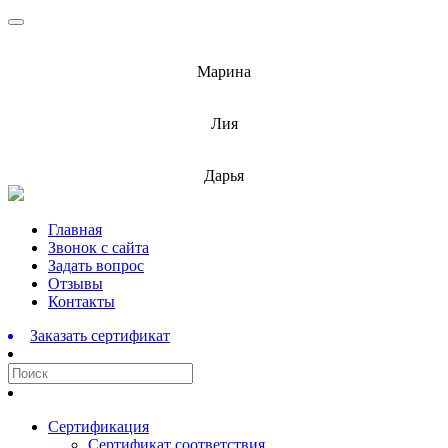
info@barnaulcert.ru
Марина
info@barnaulcert.ru
Лия
info@barnaulcert.ru
Дарья
Перейти
Главная
к
Звонок с сайта
содержимому
Задать вопрос
Отзывы
Контакты
Заказать сертификат
Сертификация
Сертификат соответствия