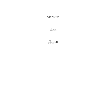
info@barnaulcert.ru
Марина
info@barnaulcert.ru
Лия
info@barnaulcert.ru
Дарья