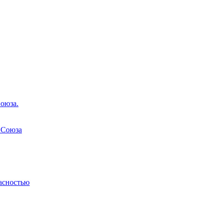
оюза.
 Союза
асностью