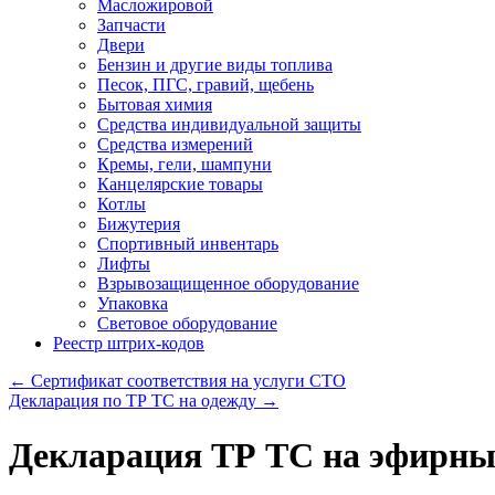
Масложировой
Запчасти
Двери
Бензин и другие виды топлива
Песок, ПГС, гравий, щебень
Бытовая химия
Средства индивидуальной защиты
Средства измерений
Кремы, гели, шампуни
Канцелярские товары
Котлы
Бижутерия
Спортивный инвентарь
Лифты
Взрывозащищенное оборудование
Упаковка
Световое оборудование
Реестр штрих-кодов
←
Сертификат соответствия на услуги СТО
Декларация по ТР ТС на одежду
→
Декларация ТР ТС на эфирны