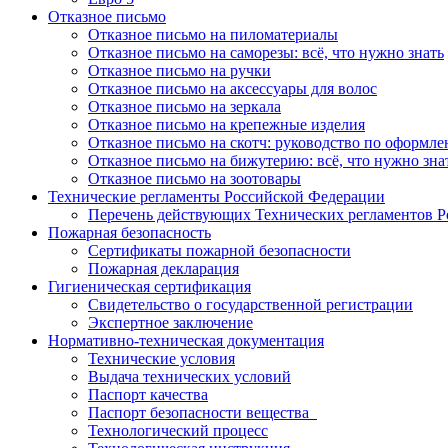
Отказное письмо
Отказное письмо на пиломатериалы
Отказное письмо на саморезы: всё, что нужно знать
Отказное письмо на ручки
Отказное письмо на аксессуары для волос
Отказное письмо на зеркала
Отказное письмо на крепежные изделия
Отказное письмо на скотч: руководство по оформл
Отказное письмо на бижутерию: всё, что нужно зна
Отказное письмо на зоотовары
Технические регламенты Российской Федерации
Перечень действующих Технических регламентов 
Пожарная безопасность
Сертификаты пожарной безопасности
Пожарная декларация
Гигиеническая сертификация
Свидетельство о государственной регистрации
Экспертное заключение
Нормативно-техническая документация
Технические условия
Выдача технических условий
Паспорт качества
Паспорт безопасности вещества
Технологический процесс