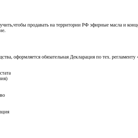
учить,чтобы продавать на территории РФ эфирные масла и кон
ие.
дства, оформляется обязательная Декларация по тех. регламент
стата
ния)
тво
кация