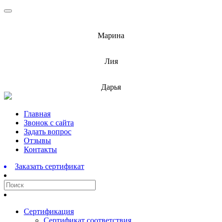
info@barnaulcert.ru
Марина
info@barnaulcert.ru
Лия
info@barnaulcert.ru
Дарья
Перейти
Главная
к
Звонок с сайта
содержимому
Задать вопрос
Отзывы
Контакты
Заказать сертификат
Сертификация
Сертификат соответствия