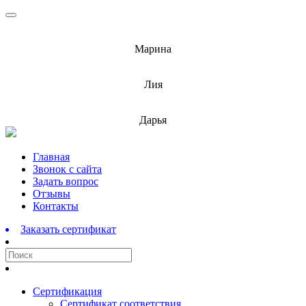
info@barnaulcert.ru
Марина
info@barnaulcert.ru
Лия
info@barnaulcert.ru
Дарья
Перейти
Главная
к
Звонок с сайта
содержимому
Задать вопрос
Отзывы
Контакты
Заказать сертификат
Сертификация
Сертификат соответствия