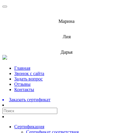
info@barnaulcert.ru
Марина
info@barnaulcert.ru
Лия
info@barnaulcert.ru
Дарья
Перейти
Главная
к
Звонок с сайта
содержимому
Задать вопрос
Отзывы
Контакты
Заказать сертификат
Сертификация
Сертификат соответствия